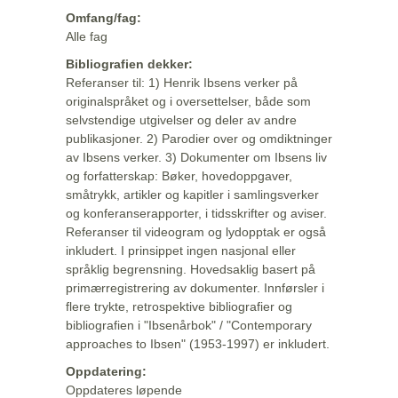
Omfang/fag:
Alle fag
Bibliografien dekker:
Referanser til: 1) Henrik Ibsens verker på
originalspråket og i oversettelser, både som
selvstendige utgivelser og deler av andre
publikasjoner. 2) Parodier over og omdiktninger
av Ibsens verker. 3) Dokumenter om Ibsens liv
og forfatterskap: Bøker, hovedoppgaver,
småtrykk, artikler og kapitler i samlingsverker
og konferanserapporter, i tidsskrifter og aviser.
Referanser til videogram og lydopptak er også
inkludert. I prinsippet ingen nasjonal eller
språklig begrensning. Hovedsaklig basert på
primærregistrering av dokumenter. Innførsler i
flere trykte, retrospektive bibliografier og
bibliografien i "Ibsenårbok" / "Contemporary
approaches to Ibsen" (1953-1997) er inkludert.
Oppdatering:
Oppdateres løpende