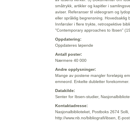
småtrykk, artikler og kapitler i samlingsv
aviser. Referanser til videogram og lydop
eller språklig begrensning. Hovedsaklig 
Innførsler i flere trykte, retrospektive bib
"Contemporary approaches to Ibsen" (19
Oppdatering:
Oppdateres løpende
Antall poster:
Nærmere 40 000
Andre opplysninger:
Mange av postene mangler foreløpig emn
emneord. Enkelte dubletter forekommer.
Datakilde:
Senter for Ibsen-studier, Nasjonalbiblio
Kontaktadresse:
Nasjonalbiblioteket, Postboks 2674 Solli
http://www.nb.no/bibliografi/ibsen, E-pos
Beskrivelsen sist oppdatert: 2022-06-20