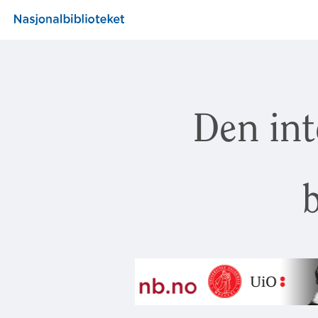
Den int
b