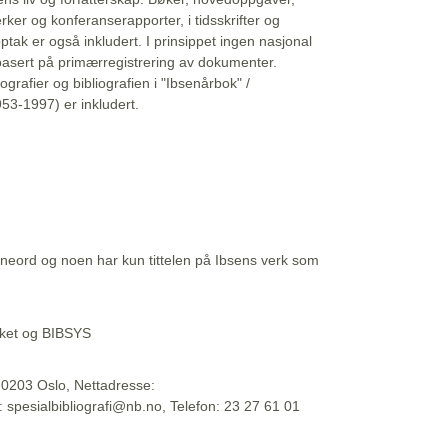
erker og konferanserapporter, i tidsskrifter og
ptak er også inkludert. I prinsippet ingen nasjonal
basert på primærregistrering av dokumenter.
liografier og bibliografien i "Ibsenårbok" /
53-1997) er inkludert.
eord og noen har kun tittelen på Ibsens verk som
teket og BIBSYS
, 0203 Oslo, Nettadresse:
t: spesialbibliografi@nb.no, Telefon: 23 27 61 01
 09:45:34