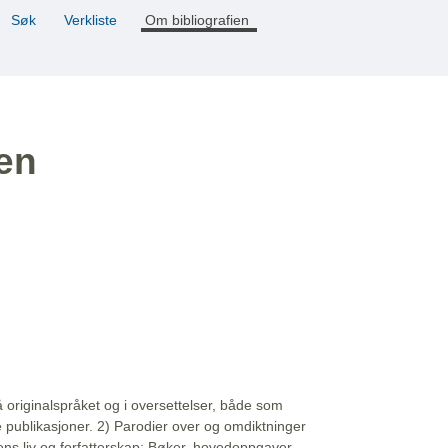
Søk
Verkliste
Om bibliografien
ien
å originalspråket og i oversettelser, både som
e publikasjoner. 2) Parodier over og omdiktninger
ns liv og forfatterskap: Bøker, hovedoppgaver,