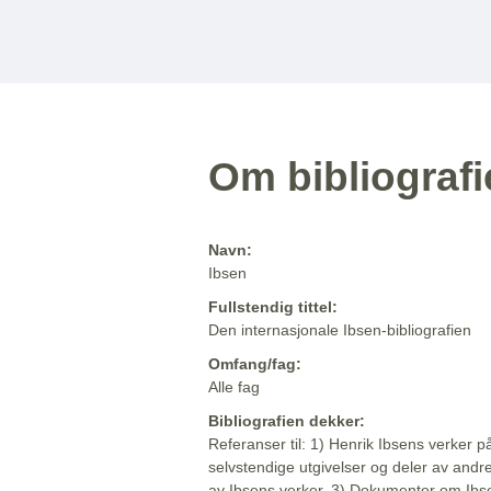
Om bibliograf
Navn:
Ibsen
Fullstendig tittel:
Den internasjonale Ibsen-bibliografien
Omfang/fag:
Alle fag
Bibliografien dekker:
Referanser til: 1) Henrik Ibsens verker p
selvstendige utgivelser og deler av andr
av Ibsens verker. 3) Dokumenter om Ibse