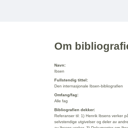
Om bibliograf
Navn:
Ibsen
Fullstendig tittel:
Den internasjonale Ibsen-bibliografien
Omfang/fag:
Alle fag
Bibliografien dekker:
Referanser til: 1) Henrik Ibsens verker p
selvstendige utgivelser og deler av andr
av Ibsens verker. 3) Dokumenter om Ibse