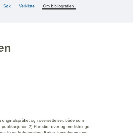
Søk
Verkliste
Om bibliografien
ien
å originalspråket og i oversettelser, både som
e publikasjoner. 2) Parodier over og omdiktninger
ns liv og forfatterskap: Bøker, hovedoppgaver,