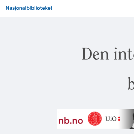
Den int
b