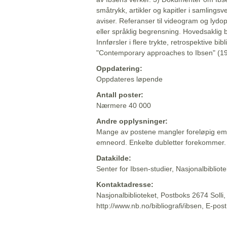
småtrykk, artikler og kapitler i samlingsv
aviser. Referanser til videogram og lydop
eller språklig begrensning. Hovedsaklig 
Innførsler i flere trykte, retrospektive bib
"Contemporary approaches to Ibsen" (19
Oppdatering:
Oppdateres løpende
Antall poster:
Nærmere 40 000
Andre opplysninger:
Mange av postene mangler foreløpig emn
emneord. Enkelte dubletter forekommer.
Datakilde:
Senter for Ibsen-studier, Nasjonalbiblio
Kontaktadresse:
Nasjonalbiblioteket, Postboks 2674 Solli
http://www.nb.no/bibliografi/ibsen, E-pos
Beskrivelsen sist oppdatert: 2022-06-20