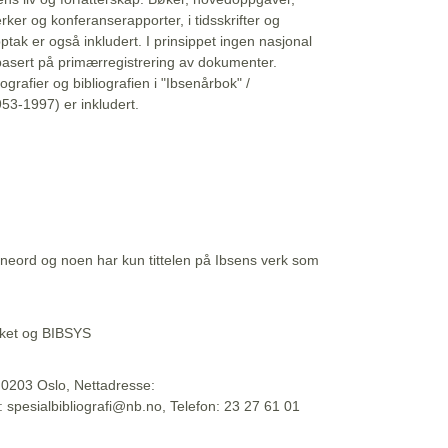
erker og konferanserapporter, i tidsskrifter og
ptak er også inkludert. I prinsippet ingen nasjonal
basert på primærregistrering av dokumenter.
liografier og bibliografien i "Ibsenårbok" /
53-1997) er inkludert.
eord og noen har kun tittelen på Ibsens verk som
teket og BIBSYS
, 0203 Oslo, Nettadresse:
t: spesialbibliografi@nb.no, Telefon: 23 27 61 01
 09:45:34