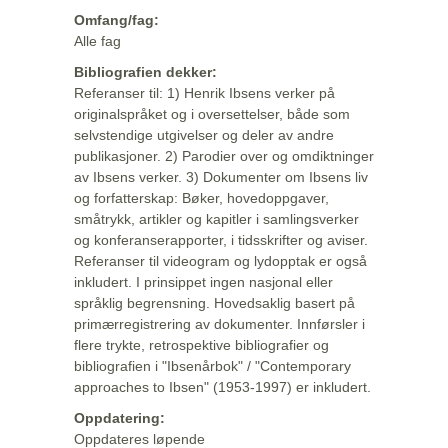
Omfang/fag:
Alle fag
Bibliografien dekker:
Referanser til: 1) Henrik Ibsens verker på
originalspråket og i oversettelser, både som
selvstendige utgivelser og deler av andre
publikasjoner. 2) Parodier over og omdiktninger
av Ibsens verker. 3) Dokumenter om Ibsens liv
og forfatterskap: Bøker, hovedoppgaver,
småtrykk, artikler og kapitler i samlingsverker
og konferanserapporter, i tidsskrifter og aviser.
Referanser til videogram og lydopptak er også
inkludert. I prinsippet ingen nasjonal eller
språklig begrensning. Hovedsaklig basert på
primærregistrering av dokumenter. Innførsler i
flere trykte, retrospektive bibliografier og
bibliografien i "Ibsenårbok" / "Contemporary
approaches to Ibsen" (1953-1997) er inkludert.
Oppdatering:
Oppdateres løpende