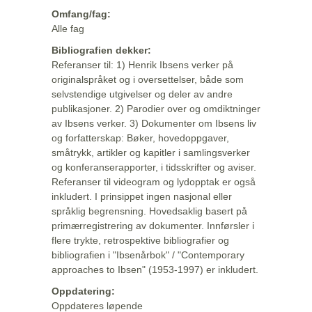
Omfang/fag:
Alle fag
Bibliografien dekker:
Referanser til: 1) Henrik Ibsens verker på
originalspråket og i oversettelser, både som
selvstendige utgivelser og deler av andre
publikasjoner. 2) Parodier over og omdiktninger
av Ibsens verker. 3) Dokumenter om Ibsens liv
og forfatterskap: Bøker, hovedoppgaver,
småtrykk, artikler og kapitler i samlingsverker
og konferanserapporter, i tidsskrifter og aviser.
Referanser til videogram og lydopptak er også
inkludert. I prinsippet ingen nasjonal eller
språklig begrensning. Hovedsaklig basert på
primærregistrering av dokumenter. Innførsler i
flere trykte, retrospektive bibliografier og
bibliografien i "Ibsenårbok" / "Contemporary
approaches to Ibsen" (1953-1997) er inkludert.
Oppdatering:
Oppdateres løpende