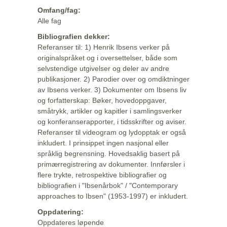
Omfang/fag:
Alle fag
Bibliografien dekker:
Referanser til: 1) Henrik Ibsens verker på
originalspråket og i oversettelser, både som
selvstendige utgivelser og deler av andre
publikasjoner. 2) Parodier over og omdiktninger
av Ibsens verker. 3) Dokumenter om Ibsens liv
og forfatterskap: Bøker, hovedoppgaver,
småtrykk, artikler og kapitler i samlingsverker
og konferanserapporter, i tidsskrifter og aviser.
Referanser til videogram og lydopptak er også
inkludert. I prinsippet ingen nasjonal eller
språklig begrensning. Hovedsaklig basert på
primærregistrering av dokumenter. Innførsler i
flere trykte, retrospektive bibliografier og
bibliografien i "Ibsenårbok" / "Contemporary
approaches to Ibsen" (1953-1997) er inkludert.
Oppdatering:
Oppdateres løpende