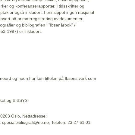
erker og konferanserapporter, i tidsskrifter og
ptak er også inkludert. I prinsippet ingen nasjonal
basert på primærregistrering av dokumenter.
liografier og bibliografien i "Ibsenårbok" /
53-1997) er inkludert.
eord og noen har kun tittelen på Ibsens verk som
teket og BIBSYS
, 0203 Oslo, Nettadresse:
t: spesialbibliografi@nb.no, Telefon: 23 27 61 01
 09:45:34