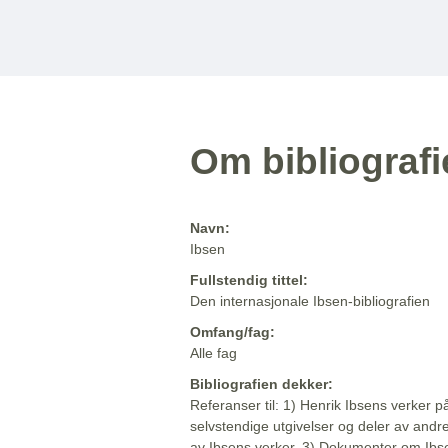
Om bibliograf
Navn:
Ibsen
Fullstendig tittel:
Den internasjonale Ibsen-bibliografien
Omfang/fag:
Alle fag
Bibliografien dekker:
Referanser til: 1) Henrik Ibsens verker p
selvstendige utgivelser og deler av andr
av Ibsens verker. 3) Dokumenter om Ibse