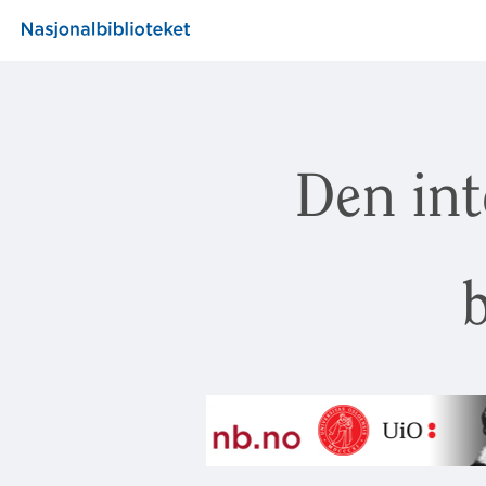
Den int
b