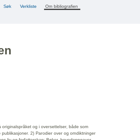
Søk
Verkliste
Om bibliografien
ien
å originalspråket og i oversettelser, både som
e publikasjoner. 2) Parodier over og omdiktninger
ns liv og forfatterskap: Bøker, hovedoppgaver,