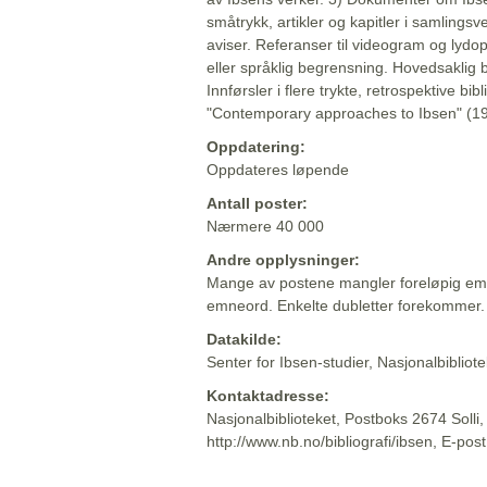
småtrykk, artikler og kapitler i samlingsv
aviser. Referanser til videogram og lydop
eller språklig begrensning. Hovedsaklig 
Innførsler i flere trykte, retrospektive bib
"Contemporary approaches to Ibsen" (19
Oppdatering:
Oppdateres løpende
Antall poster:
Nærmere 40 000
Andre opplysninger:
Mange av postene mangler foreløpig emn
emneord. Enkelte dubletter forekommer.
Datakilde:
Senter for Ibsen-studier, Nasjonalbiblio
Kontaktadresse:
Nasjonalbiblioteket, Postboks 2674 Solli
http://www.nb.no/bibliografi/ibsen, E-pos
Beskrivelsen sist oppdatert: 2022-06-20