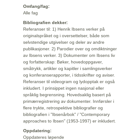
Omfang/fag:
Alle fag
Bibliografien dekker:
Referanser til: 1) Henrik Ibsens verker på
originalspråket og i oversettelser, både som
selvstendige utgivelser og deler av andre
publikasjoner. 2) Parodier over og omdiktninger
av Ibsens verker. 3) Dokumenter om Ibsens liv
og forfatterskap: Bøker, hovedoppgaver,
småtrykk, artikler og kapitler i samlingsverker
og konferanserapporter, i tidsskrifter og aviser.
Referanser til videogram og lydopptak er også
inkludert. I prinsippet ingen nasjonal eller
språklig begrensning. Hovedsaklig basert på
primærregistrering av dokumenter. Innførsler i
flere trykte, retrospektive bibliografier og
bibliografien i "Ibsenårbok" / "Contemporary
approaches to Ibsen" (1953-1997) er inkludert.
Oppdatering:
Oppdateres løpende