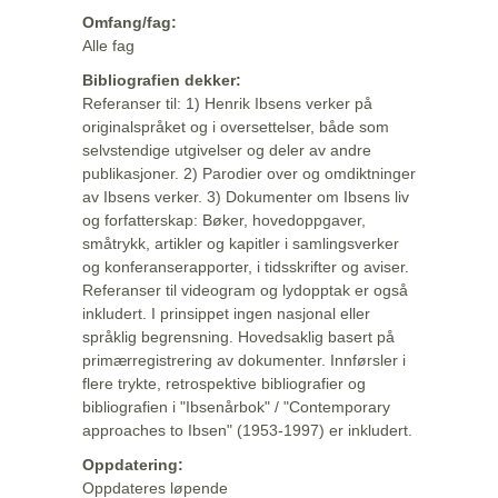
Omfang/fag:
Alle fag
Bibliografien dekker:
Referanser til: 1) Henrik Ibsens verker på
originalspråket og i oversettelser, både som
selvstendige utgivelser og deler av andre
publikasjoner. 2) Parodier over og omdiktninger
av Ibsens verker. 3) Dokumenter om Ibsens liv
og forfatterskap: Bøker, hovedoppgaver,
småtrykk, artikler og kapitler i samlingsverker
og konferanserapporter, i tidsskrifter og aviser.
Referanser til videogram og lydopptak er også
inkludert. I prinsippet ingen nasjonal eller
språklig begrensning. Hovedsaklig basert på
primærregistrering av dokumenter. Innførsler i
flere trykte, retrospektive bibliografier og
bibliografien i "Ibsenårbok" / "Contemporary
approaches to Ibsen" (1953-1997) er inkludert.
Oppdatering:
Oppdateres løpende