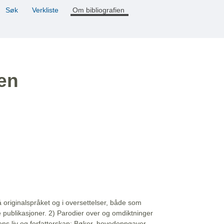
Søk
Verkliste
Om bibliografien
ien
å originalspråket og i oversettelser, både som
e publikasjoner. 2) Parodier over og omdiktninger
ns liv og forfatterskap: Bøker, hovedoppgaver,