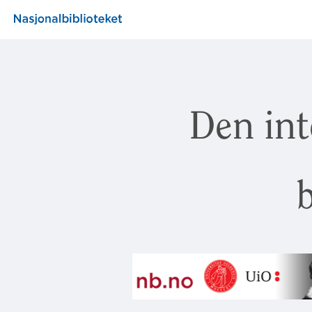
Den int
b