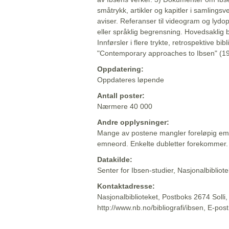
småtrykk, artikler og kapitler i samlingsv
aviser. Referanser til videogram og lydop
eller språklig begrensning. Hovedsaklig 
Innførsler i flere trykte, retrospektive bib
"Contemporary approaches to Ibsen" (19
Oppdatering:
Oppdateres løpende
Antall poster:
Nærmere 40 000
Andre opplysninger:
Mange av postene mangler foreløpig emn
emneord. Enkelte dubletter forekommer.
Datakilde:
Senter for Ibsen-studier, Nasjonalbiblio
Kontaktadresse:
Nasjonalbiblioteket, Postboks 2674 Solli
http://www.nb.no/bibliografi/ibsen, E-pos
Beskrivelsen sist oppdatert: 2022-06-20