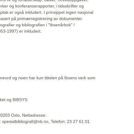
erker og konferanserapporter, i tidsskrifter og
ptak er også inkludert. I prinsippet ingen nasjonal
basert på primærregistrering av dokumenter.
liografier og bibliografien i "Ibsenårbok" /
53-1997) er inkludert.
eord og noen har kun tittelen på Ibsens verk som
teket og BIBSYS
, 0203 Oslo, Nettadresse:
t: spesialbibliografi@nb.no, Telefon: 23 27 61 01
 09:45:34