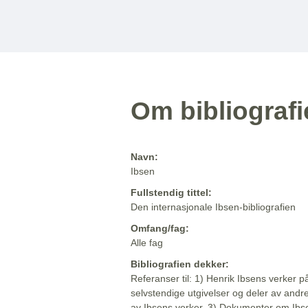
Om bibliograf
Navn:
Ibsen
Fullstendig tittel:
Den internasjonale Ibsen-bibliografien
Omfang/fag:
Alle fag
Bibliografien dekker:
Referanser til: 1) Henrik Ibsens verker p
selvstendige utgivelser og deler av andr
av Ibsens verker. 3) Dokumenter om Ibse