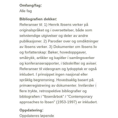
Omfang/fag:
Alle fag
Bibliografien dekker:
Referanser til: 1) Henrik Ibsens verker på
originalspråket og i oversettelser, både som
selvstendige utgivelser og deler av andre
publikasjoner. 2) Parodier over og omdiktninger
av Ibsens verker. 3) Dokumenter om Ibsens liv
og forfatterskap: Bøker, hovedoppgaver,
småtrykk, artikler og kapitler i samlingsverker
og konferanserapporter, i tidsskrifter og aviser.
Referanser til videogram og lydopptak er også
inkludert. I prinsippet ingen nasjonal eller
språklig begrensning. Hovedsaklig basert på
primærregistrering av dokumenter. Innførsler i
flere trykte, retrospektive bibliografier og
bibliografien i "Ibsenårbok" / "Contemporary
approaches to Ibsen" (1953-1997) er inkludert.
Oppdatering:
Oppdateres løpende