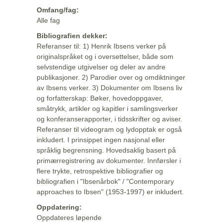
Omfang/fag:
Alle fag
Bibliografien dekker:
Referanser til: 1) Henrik Ibsens verker på
originalspråket og i oversettelser, både som
selvstendige utgivelser og deler av andre
publikasjoner. 2) Parodier over og omdiktninger
av Ibsens verker. 3) Dokumenter om Ibsens liv
og forfatterskap: Bøker, hovedoppgaver,
småtrykk, artikler og kapitler i samlingsverker
og konferanserapporter, i tidsskrifter og aviser.
Referanser til videogram og lydopptak er også
inkludert. I prinsippet ingen nasjonal eller
språklig begrensning. Hovedsaklig basert på
primærregistrering av dokumenter. Innførsler i
flere trykte, retrospektive bibliografier og
bibliografien i "Ibsenårbok" / "Contemporary
approaches to Ibsen" (1953-1997) er inkludert.
Oppdatering:
Oppdateres løpende