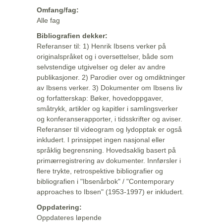
Omfang/fag:
Alle fag
Bibliografien dekker:
Referanser til: 1) Henrik Ibsens verker på
originalspråket og i oversettelser, både som
selvstendige utgivelser og deler av andre
publikasjoner. 2) Parodier over og omdiktninger
av Ibsens verker. 3) Dokumenter om Ibsens liv
og forfatterskap: Bøker, hovedoppgaver,
småtrykk, artikler og kapitler i samlingsverker
og konferanserapporter, i tidsskrifter og aviser.
Referanser til videogram og lydopptak er også
inkludert. I prinsippet ingen nasjonal eller
språklig begrensning. Hovedsaklig basert på
primærregistrering av dokumenter. Innførsler i
flere trykte, retrospektive bibliografier og
bibliografien i "Ibsenårbok" / "Contemporary
approaches to Ibsen" (1953-1997) er inkludert.
Oppdatering:
Oppdateres løpende