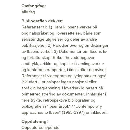
Omfang/fag:
Alle fag
Bibliografien dekker:
Referanser til: 1) Henrik Ibsens verker på
originalspråket og i oversettelser, både som
selvstendige utgivelser og deler av andre
publikasjoner. 2) Parodier over og omdiktninger
av Ibsens verker. 3) Dokumenter om Ibsens liv
og forfatterskap: Bøker, hovedoppgaver,
småtrykk, artikler og kapitler i samlingsverker
og konferanserapporter, i tidsskrifter og aviser.
Referanser til videogram og lydopptak er også
inkludert. I prinsippet ingen nasjonal eller
språklig begrensning. Hovedsaklig basert på
primærregistrering av dokumenter. Innførsler i
flere trykte, retrospektive bibliografier og
bibliografien i "Ibsenårbok" / "Contemporary
approaches to Ibsen" (1953-1997) er inkludert.
Oppdatering:
Oppdateres løpende