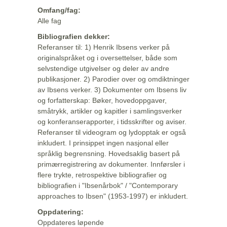
Omfang/fag:
Alle fag
Bibliografien dekker:
Referanser til: 1) Henrik Ibsens verker på
originalspråket og i oversettelser, både som
selvstendige utgivelser og deler av andre
publikasjoner. 2) Parodier over og omdiktninger
av Ibsens verker. 3) Dokumenter om Ibsens liv
og forfatterskap: Bøker, hovedoppgaver,
småtrykk, artikler og kapitler i samlingsverker
og konferanserapporter, i tidsskrifter og aviser.
Referanser til videogram og lydopptak er også
inkludert. I prinsippet ingen nasjonal eller
språklig begrensning. Hovedsaklig basert på
primærregistrering av dokumenter. Innførsler i
flere trykte, retrospektive bibliografier og
bibliografien i "Ibsenårbok" / "Contemporary
approaches to Ibsen" (1953-1997) er inkludert.
Oppdatering:
Oppdateres løpende