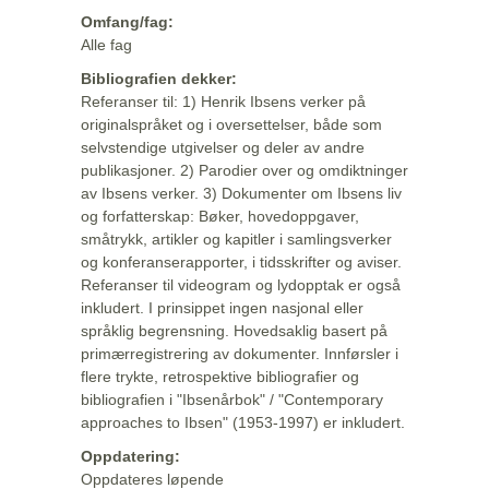
Omfang/fag:
Alle fag
Bibliografien dekker:
Referanser til: 1) Henrik Ibsens verker på
originalspråket og i oversettelser, både som
selvstendige utgivelser og deler av andre
publikasjoner. 2) Parodier over og omdiktninger
av Ibsens verker. 3) Dokumenter om Ibsens liv
og forfatterskap: Bøker, hovedoppgaver,
småtrykk, artikler og kapitler i samlingsverker
og konferanserapporter, i tidsskrifter og aviser.
Referanser til videogram og lydopptak er også
inkludert. I prinsippet ingen nasjonal eller
språklig begrensning. Hovedsaklig basert på
primærregistrering av dokumenter. Innførsler i
flere trykte, retrospektive bibliografier og
bibliografien i "Ibsenårbok" / "Contemporary
approaches to Ibsen" (1953-1997) er inkludert.
Oppdatering:
Oppdateres løpende