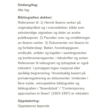
Omfang/fag:
Alle fag
Bibliografien dekker:
Referanser til: 1) Henrik Ibsens verker på
originalspråket og i oversettelser, både som
selvstendige utgivelser og deler av andre
publikasjoner. 2) Parodier over og omdiktninger
av Ibsens verker. 3) Dokumenter om Ibsens liv
og forfatterskap: Bøker, hovedoppgaver,
småtrykk, artikler og kapitler i samlingsverker
og konferanserapporter, i tidsskrifter og aviser.
Referanser til videogram og lydopptak er også
inkludert. I prinsippet ingen nasjonal eller
språklig begrensning. Hovedsaklig basert på
primærregistrering av dokumenter. Innførsler i
flere trykte, retrospektive bibliografier og
bibliografien i "Ibsenårbok" / "Contemporary
approaches to Ibsen" (1953-1997) er inkludert.
Oppdatering:
Oppdateres løpende