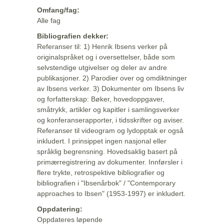
Omfang/fag:
Alle fag
Bibliografien dekker:
Referanser til: 1) Henrik Ibsens verker på
originalspråket og i oversettelser, både som
selvstendige utgivelser og deler av andre
publikasjoner. 2) Parodier over og omdiktninger
av Ibsens verker. 3) Dokumenter om Ibsens liv
og forfatterskap: Bøker, hovedoppgaver,
småtrykk, artikler og kapitler i samlingsverker
og konferanserapporter, i tidsskrifter og aviser.
Referanser til videogram og lydopptak er også
inkludert. I prinsippet ingen nasjonal eller
språklig begrensning. Hovedsaklig basert på
primærregistrering av dokumenter. Innførsler i
flere trykte, retrospektive bibliografier og
bibliografien i "Ibsenårbok" / "Contemporary
approaches to Ibsen" (1953-1997) er inkludert.
Oppdatering:
Oppdateres løpende