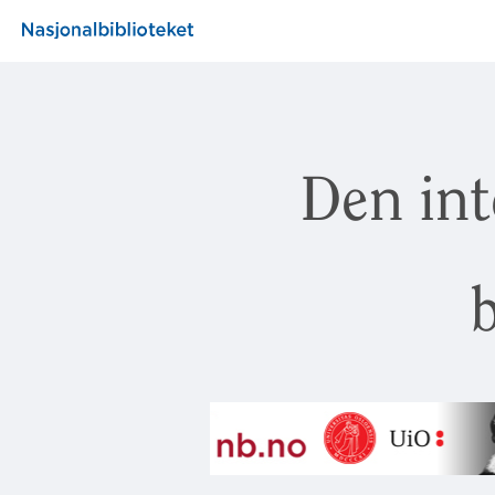
Den int
b