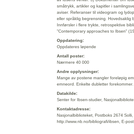
småtrykk, artikler og kapitler i samlingsv
aviser. Referanser til videogram og lydop
eller språklig begrensning. Hovedsaklig 
Innførsler i flere trykte, retrospektive bib
"Contemporary approaches to Ibsen" (19
Oppdatering:
Oppdateres løpende
Antall poster:
Nærmere 40 000
Andre opplysninger:
Mange av postene mangler foreløpig emn
emneord. Enkelte dubletter forekommer.
Datakilde:
Senter for Ibsen-studier, Nasjonalbiblio
Kontaktadresse:
Nasjonalbiblioteket, Postboks 2674 Solli
http://www.nb.no/bibliografi/ibsen, E-pos
Beskrivelsen sist oppdatert: 2022-06-20