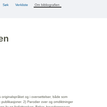
Søk
Verkliste
Om bibliografien
ien
å originalspråket og i oversettelser, både som
e publikasjoner. 2) Parodier over og omdiktninger
ns liv og forfatterskap: Bøker, hovedoppgaver,