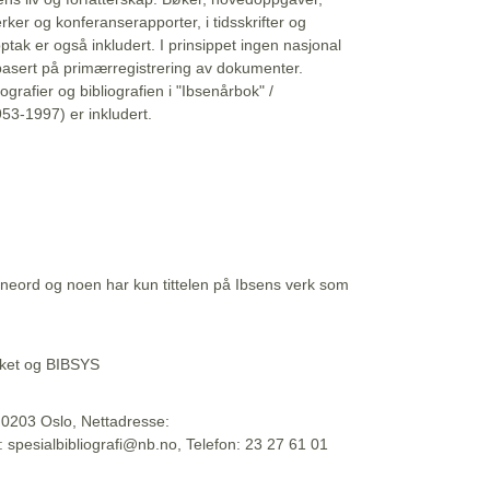
erker og konferanserapporter, i tidsskrifter og
ptak er også inkludert. I prinsippet ingen nasjonal
basert på primærregistrering av dokumenter.
liografier og bibliografien i "Ibsenårbok" /
53-1997) er inkludert.
eord og noen har kun tittelen på Ibsens verk som
teket og BIBSYS
, 0203 Oslo, Nettadresse:
t: spesialbibliografi@nb.no, Telefon: 23 27 61 01
 09:45:34