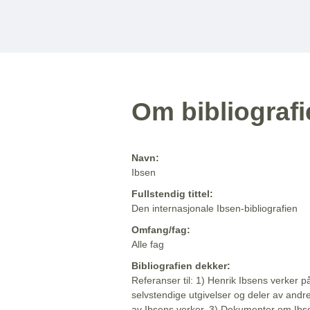
Om bibliograf
Navn:
Ibsen
Fullstendig tittel:
Den internasjonale Ibsen-bibliografien
Omfang/fag:
Alle fag
Bibliografien dekker:
Referanser til: 1) Henrik Ibsens verker p
selvstendige utgivelser og deler av andr
av Ibsens verker. 3) Dokumenter om Ibse