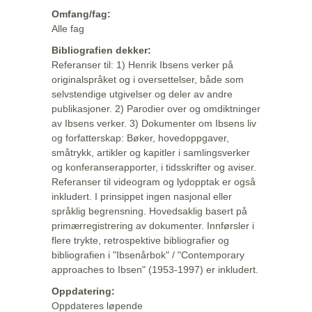
Omfang/fag:
Alle fag
Bibliografien dekker:
Referanser til: 1) Henrik Ibsens verker på
originalspråket og i oversettelser, både som
selvstendige utgivelser og deler av andre
publikasjoner. 2) Parodier over og omdiktninger
av Ibsens verker. 3) Dokumenter om Ibsens liv
og forfatterskap: Bøker, hovedoppgaver,
småtrykk, artikler og kapitler i samlingsverker
og konferanserapporter, i tidsskrifter og aviser.
Referanser til videogram og lydopptak er også
inkludert. I prinsippet ingen nasjonal eller
språklig begrensning. Hovedsaklig basert på
primærregistrering av dokumenter. Innførsler i
flere trykte, retrospektive bibliografier og
bibliografien i "Ibsenårbok" / "Contemporary
approaches to Ibsen" (1953-1997) er inkludert.
Oppdatering:
Oppdateres løpende