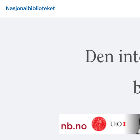
Den int
b