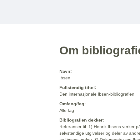
Om bibliograf
Navn:
Ibsen
Fullstendig tittel:
Den internasjonale Ibsen-bibliografien
Omfang/fag:
Alle fag
Bibliografien dekker:
Referanser til: 1) Henrik Ibsens verker p
selvstendige utgivelser og deler av andr
av Ibsens verker. 3) Dokumenter om Ibse