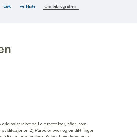
Søk
Verkliste
Om bibliografien
ien
å originalspråket og i oversettelser, både som
e publikasjoner. 2) Parodier over og omdiktninger
ns liv og forfatterskap: Bøker, hovedoppgaver,