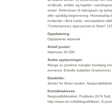
småtrykk, artikler og kapitler i samlingsv
aviser. Referanser til videogram og lydop
eller språklig begrensning. Hovedsaklig 
Innførsler i flere trykte, retrospektive bib
"Contemporary approaches to Ibsen" (19
Oppdatering:
Oppdateres løpende
Antall poster:
Nærmere 40 000
Andre opplysninger:
Mange av postene mangler foreløpig emn
emneord. Enkelte dubletter forekommer.
Datakilde:
Senter for Ibsen-studier, Nasjonalbiblio
Kontaktadresse:
Nasjonalbiblioteket, Postboks 2674 Solli
http://www.nb.no/bibliografi/ibsen, E-pos
Beskrivelsen sist oppdatert: 2022-06-20