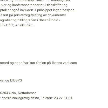
erker og konferanserapporter, i tidsskrifter og
ptak er også inkludert. I prinsippet ingen nasjonal
basert på primærregistrering av dokumenter.
liografier og bibliografien i "Ibsenårbok" /
53-1997) er inkludert.
eord og noen har kun tittelen på Ibsens verk som
teket og BIBSYS
, 0203 Oslo, Nettadresse:
t: spesialbibliografi@nb.no, Telefon: 23 27 61 01
 09:45:34