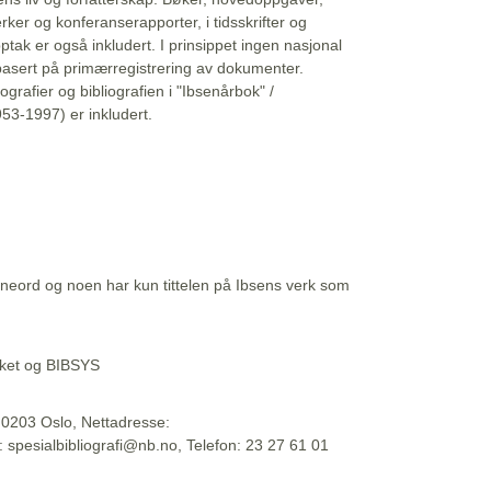
erker og konferanserapporter, i tidsskrifter og
ptak er også inkludert. I prinsippet ingen nasjonal
basert på primærregistrering av dokumenter.
liografier og bibliografien i "Ibsenårbok" /
53-1997) er inkludert.
eord og noen har kun tittelen på Ibsens verk som
teket og BIBSYS
, 0203 Oslo, Nettadresse:
t: spesialbibliografi@nb.no, Telefon: 23 27 61 01
 09:45:34