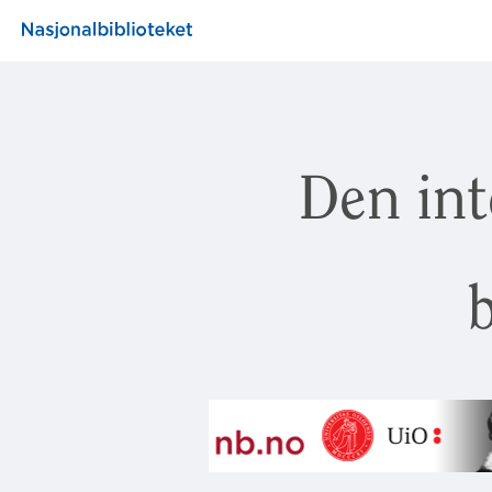
Den int
b