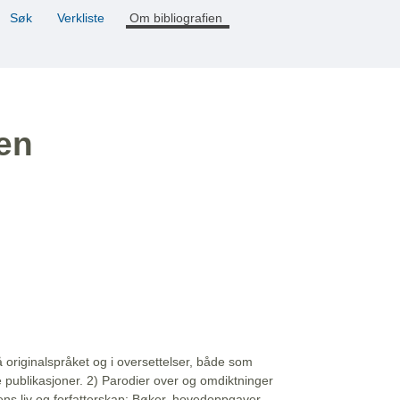
Søk
Verkliste
Om bibliografien
ien
å originalspråket og i oversettelser, både som
e publikasjoner. 2) Parodier over og omdiktninger
ns liv og forfatterskap: Bøker, hovedoppgaver,