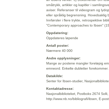
småtrykk, artikler og kapitler i samlingsv
aviser. Referanser til videogram og lydop
eller språklig begrensning. Hovedsaklig 
Innførsler i flere trykte, retrospektive bib
"Contemporary approaches to Ibsen" (19
Oppdatering:
Oppdateres løpende
Antall poster:
Nærmere 40 000
Andre opplysninger:
Mange av postene mangler foreløpig emn
emneord. Enkelte dubletter forekommer.
Datakilde:
Senter for Ibsen-studier, Nasjonalbiblio
Kontaktadresse:
Nasjonalbiblioteket, Postboks 2674 Solli
http://www.nb.no/bibliografi/ibsen, E-pos
Beskrivelsen sist oppdatert: 2022-06-20