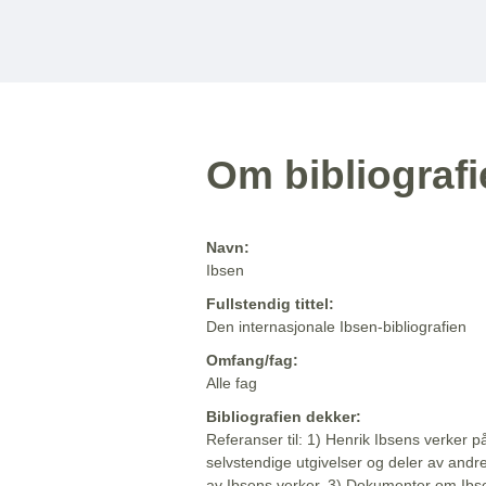
Om bibliograf
Navn:
Ibsen
Fullstendig tittel:
Den internasjonale Ibsen-bibliografien
Omfang/fag:
Alle fag
Bibliografien dekker:
Referanser til: 1) Henrik Ibsens verker p
selvstendige utgivelser og deler av andr
av Ibsens verker. 3) Dokumenter om Ibse