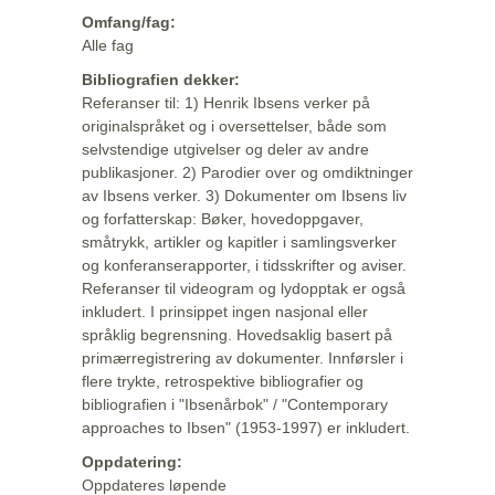
Omfang/fag:
Alle fag
Bibliografien dekker:
Referanser til: 1) Henrik Ibsens verker på
originalspråket og i oversettelser, både som
selvstendige utgivelser og deler av andre
publikasjoner. 2) Parodier over og omdiktninger
av Ibsens verker. 3) Dokumenter om Ibsens liv
og forfatterskap: Bøker, hovedoppgaver,
småtrykk, artikler og kapitler i samlingsverker
og konferanserapporter, i tidsskrifter og aviser.
Referanser til videogram og lydopptak er også
inkludert. I prinsippet ingen nasjonal eller
språklig begrensning. Hovedsaklig basert på
primærregistrering av dokumenter. Innførsler i
flere trykte, retrospektive bibliografier og
bibliografien i "Ibsenårbok" / "Contemporary
approaches to Ibsen" (1953-1997) er inkludert.
Oppdatering:
Oppdateres løpende