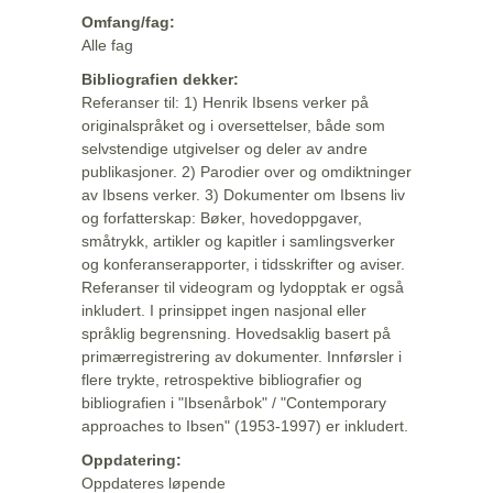
Omfang/fag:
Alle fag
Bibliografien dekker:
Referanser til: 1) Henrik Ibsens verker på
originalspråket og i oversettelser, både som
selvstendige utgivelser og deler av andre
publikasjoner. 2) Parodier over og omdiktninger
av Ibsens verker. 3) Dokumenter om Ibsens liv
og forfatterskap: Bøker, hovedoppgaver,
småtrykk, artikler og kapitler i samlingsverker
og konferanserapporter, i tidsskrifter og aviser.
Referanser til videogram og lydopptak er også
inkludert. I prinsippet ingen nasjonal eller
språklig begrensning. Hovedsaklig basert på
primærregistrering av dokumenter. Innførsler i
flere trykte, retrospektive bibliografier og
bibliografien i "Ibsenårbok" / "Contemporary
approaches to Ibsen" (1953-1997) er inkludert.
Oppdatering:
Oppdateres løpende