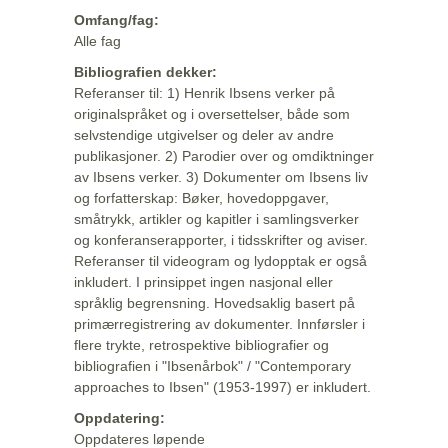
Omfang/fag:
Alle fag
Bibliografien dekker:
Referanser til: 1) Henrik Ibsens verker på
originalspråket og i oversettelser, både som
selvstendige utgivelser og deler av andre
publikasjoner. 2) Parodier over og omdiktninger
av Ibsens verker. 3) Dokumenter om Ibsens liv
og forfatterskap: Bøker, hovedoppgaver,
småtrykk, artikler og kapitler i samlingsverker
og konferanserapporter, i tidsskrifter og aviser.
Referanser til videogram og lydopptak er også
inkludert. I prinsippet ingen nasjonal eller
språklig begrensning. Hovedsaklig basert på
primærregistrering av dokumenter. Innførsler i
flere trykte, retrospektive bibliografier og
bibliografien i "Ibsenårbok" / "Contemporary
approaches to Ibsen" (1953-1997) er inkludert.
Oppdatering:
Oppdateres løpende