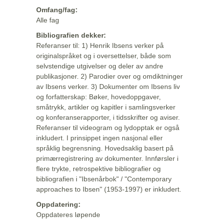
Omfang/fag:
Alle fag
Bibliografien dekker:
Referanser til: 1) Henrik Ibsens verker på
originalspråket og i oversettelser, både som
selvstendige utgivelser og deler av andre
publikasjoner. 2) Parodier over og omdiktninger
av Ibsens verker. 3) Dokumenter om Ibsens liv
og forfatterskap: Bøker, hovedoppgaver,
småtrykk, artikler og kapitler i samlingsverker
og konferanserapporter, i tidsskrifter og aviser.
Referanser til videogram og lydopptak er også
inkludert. I prinsippet ingen nasjonal eller
språklig begrensning. Hovedsaklig basert på
primærregistrering av dokumenter. Innførsler i
flere trykte, retrospektive bibliografier og
bibliografien i "Ibsenårbok" / "Contemporary
approaches to Ibsen" (1953-1997) er inkludert.
Oppdatering:
Oppdateres løpende