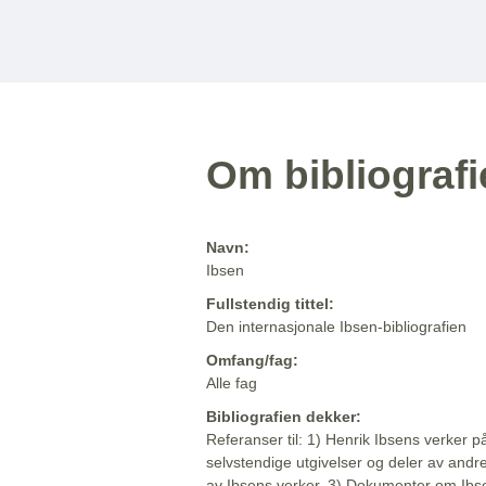
Om bibliograf
Navn:
Ibsen
Fullstendig tittel:
Den internasjonale Ibsen-bibliografien
Omfang/fag:
Alle fag
Bibliografien dekker:
Referanser til: 1) Henrik Ibsens verker p
selvstendige utgivelser og deler av andr
av Ibsens verker. 3) Dokumenter om Ibse