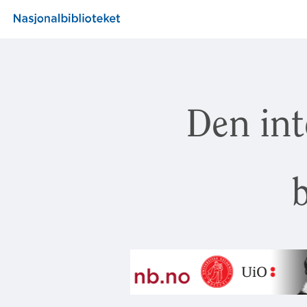
Den int
b