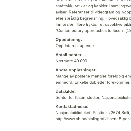
småtrykk, artikler og kapitler i samlingsv
aviser. Referanser til videogram og lydop
eller språklig begrensning. Hovedsaklig 
Innførsler i flere trykte, retrospektive bib
"Contemporary approaches to Ibsen" (19
Oppdatering:
Oppdateres løpende
Antall poster:
Nærmere 40 000
Andre opplysninger:
Mange av postene mangler foreløpig emn
emneord. Enkelte dubletter forekommer.
Datakilde:
Senter for Ibsen-studier, Nasjonalbiblio
Kontaktadresse:
Nasjonalbiblioteket, Postboks 2674 Solli
http://www.nb.no/bibliografi/ibsen, E-pos
Beskrivelsen sist oppdatert: 2022-06-20