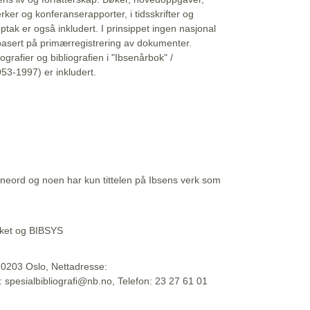
erker og konferanserapporter, i tidsskrifter og
ptak er også inkludert. I prinsippet ingen nasjonal
basert på primærregistrering av dokumenter.
liografier og bibliografien i "Ibsenårbok" /
53-1997) er inkludert.
eord og noen har kun tittelen på Ibsens verk som
teket og BIBSYS
, 0203 Oslo, Nettadresse:
t: spesialbibliografi@nb.no, Telefon: 23 27 61 01
 09:45:34