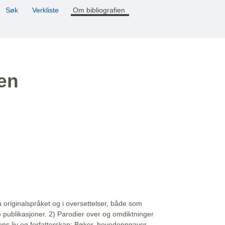
Søk
Verkliste
Om bibliografien
ien
å originalspråket og i oversettelser, både som
e publikasjoner. 2) Parodier over og omdiktninger
ns liv og forfatterskap: Bøker, hovedoppgaver,