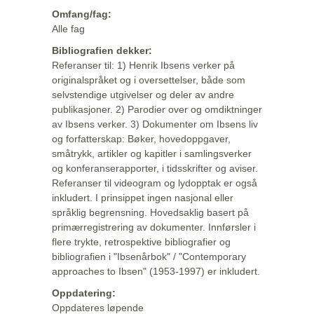
Omfang/fag:
Alle fag
Bibliografien dekker:
Referanser til: 1) Henrik Ibsens verker på
originalspråket og i oversettelser, både som
selvstendige utgivelser og deler av andre
publikasjoner. 2) Parodier over og omdiktninger
av Ibsens verker. 3) Dokumenter om Ibsens liv
og forfatterskap: Bøker, hovedoppgaver,
småtrykk, artikler og kapitler i samlingsverker
og konferanserapporter, i tidsskrifter og aviser.
Referanser til videogram og lydopptak er også
inkludert. I prinsippet ingen nasjonal eller
språklig begrensning. Hovedsaklig basert på
primærregistrering av dokumenter. Innførsler i
flere trykte, retrospektive bibliografier og
bibliografien i "Ibsenårbok" / "Contemporary
approaches to Ibsen" (1953-1997) er inkludert.
Oppdatering:
Oppdateres løpende