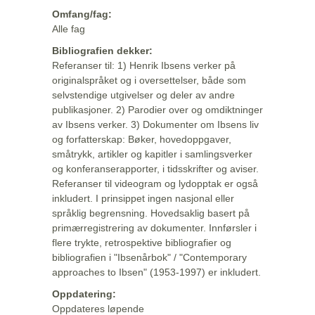
Omfang/fag:
Alle fag
Bibliografien dekker:
Referanser til: 1) Henrik Ibsens verker på
originalspråket og i oversettelser, både som
selvstendige utgivelser og deler av andre
publikasjoner. 2) Parodier over og omdiktninger
av Ibsens verker. 3) Dokumenter om Ibsens liv
og forfatterskap: Bøker, hovedoppgaver,
småtrykk, artikler og kapitler i samlingsverker
og konferanserapporter, i tidsskrifter og aviser.
Referanser til videogram og lydopptak er også
inkludert. I prinsippet ingen nasjonal eller
språklig begrensning. Hovedsaklig basert på
primærregistrering av dokumenter. Innførsler i
flere trykte, retrospektive bibliografier og
bibliografien i "Ibsenårbok" / "Contemporary
approaches to Ibsen" (1953-1997) er inkludert.
Oppdatering:
Oppdateres løpende