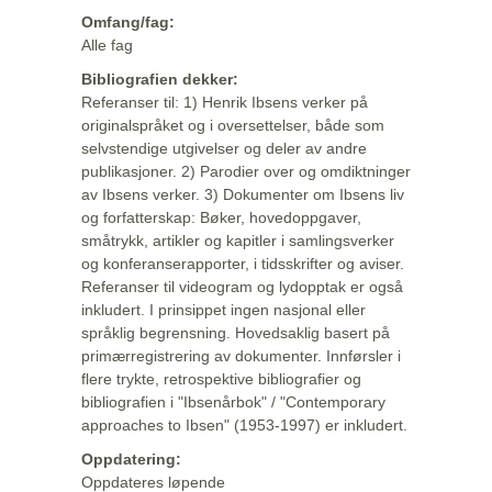
Omfang/fag:
Alle fag
Bibliografien dekker:
Referanser til: 1) Henrik Ibsens verker på
originalspråket og i oversettelser, både som
selvstendige utgivelser og deler av andre
publikasjoner. 2) Parodier over og omdiktninger
av Ibsens verker. 3) Dokumenter om Ibsens liv
og forfatterskap: Bøker, hovedoppgaver,
småtrykk, artikler og kapitler i samlingsverker
og konferanserapporter, i tidsskrifter og aviser.
Referanser til videogram og lydopptak er også
inkludert. I prinsippet ingen nasjonal eller
språklig begrensning. Hovedsaklig basert på
primærregistrering av dokumenter. Innførsler i
flere trykte, retrospektive bibliografier og
bibliografien i "Ibsenårbok" / "Contemporary
approaches to Ibsen" (1953-1997) er inkludert.
Oppdatering:
Oppdateres løpende