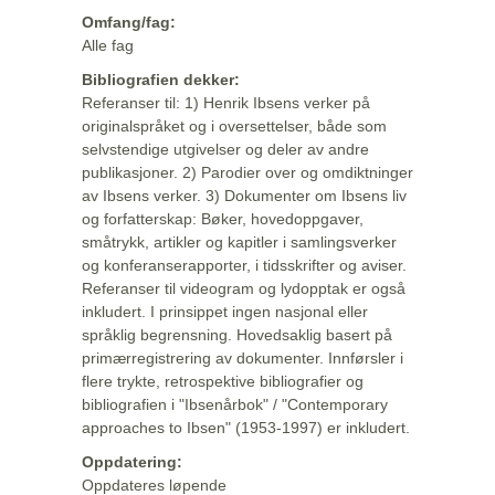
Omfang/fag:
Alle fag
Bibliografien dekker:
Referanser til: 1) Henrik Ibsens verker på
originalspråket og i oversettelser, både som
selvstendige utgivelser og deler av andre
publikasjoner. 2) Parodier over og omdiktninger
av Ibsens verker. 3) Dokumenter om Ibsens liv
og forfatterskap: Bøker, hovedoppgaver,
småtrykk, artikler og kapitler i samlingsverker
og konferanserapporter, i tidsskrifter og aviser.
Referanser til videogram og lydopptak er også
inkludert. I prinsippet ingen nasjonal eller
språklig begrensning. Hovedsaklig basert på
primærregistrering av dokumenter. Innførsler i
flere trykte, retrospektive bibliografier og
bibliografien i "Ibsenårbok" / "Contemporary
approaches to Ibsen" (1953-1997) er inkludert.
Oppdatering:
Oppdateres løpende