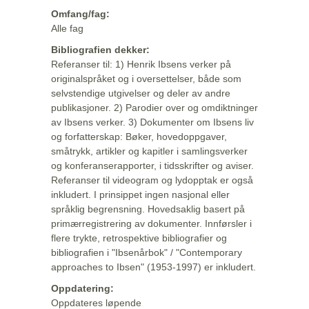
Omfang/fag:
Alle fag
Bibliografien dekker:
Referanser til: 1) Henrik Ibsens verker på
originalspråket og i oversettelser, både som
selvstendige utgivelser og deler av andre
publikasjoner. 2) Parodier over og omdiktninger
av Ibsens verker. 3) Dokumenter om Ibsens liv
og forfatterskap: Bøker, hovedoppgaver,
småtrykk, artikler og kapitler i samlingsverker
og konferanserapporter, i tidsskrifter og aviser.
Referanser til videogram og lydopptak er også
inkludert. I prinsippet ingen nasjonal eller
språklig begrensning. Hovedsaklig basert på
primærregistrering av dokumenter. Innførsler i
flere trykte, retrospektive bibliografier og
bibliografien i "Ibsenårbok" / "Contemporary
approaches to Ibsen" (1953-1997) er inkludert.
Oppdatering:
Oppdateres løpende