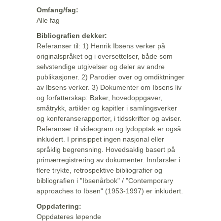
Omfang/fag:
Alle fag
Bibliografien dekker:
Referanser til: 1) Henrik Ibsens verker på
originalspråket og i oversettelser, både som
selvstendige utgivelser og deler av andre
publikasjoner. 2) Parodier over og omdiktninger
av Ibsens verker. 3) Dokumenter om Ibsens liv
og forfatterskap: Bøker, hovedoppgaver,
småtrykk, artikler og kapitler i samlingsverker
og konferanserapporter, i tidsskrifter og aviser.
Referanser til videogram og lydopptak er også
inkludert. I prinsippet ingen nasjonal eller
språklig begrensning. Hovedsaklig basert på
primærregistrering av dokumenter. Innførsler i
flere trykte, retrospektive bibliografier og
bibliografien i "Ibsenårbok" / "Contemporary
approaches to Ibsen" (1953-1997) er inkludert.
Oppdatering:
Oppdateres løpende