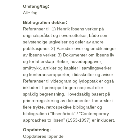
Omfang/fag:
Alle fag
Bibliografien dekker:
Referanser til: 1) Henrik Ibsens verker på
originalspråket og i oversettelser, både som
selvstendige utgivelser og deler av andre
publikasjoner. 2) Parodier over og omdiktninger
av Ibsens verker. 3) Dokumenter om Ibsens liv
og forfatterskap: Bøker, hovedoppgaver,
småtrykk, artikler og kapitler i samlingsverker
og konferanserapporter, i tidsskrifter og aviser.
Referanser til videogram og lydopptak er også
inkludert. I prinsippet ingen nasjonal eller
språklig begrensning. Hovedsaklig basert på
primærregistrering av dokumenter. Innførsler i
flere trykte, retrospektive bibliografier og
bibliografien i "Ibsenårbok" / "Contemporary
approaches to Ibsen" (1953-1997) er inkludert.
Oppdatering:
Oppdateres løpende