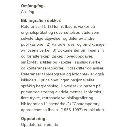
Omfang/fag:
Alle fag
Bibliografien dekker:
Referanser til: 1) Henrik Ibsens verker på
originalspråket og i oversettelser, både som
selvstendige utgivelser og deler av andre
publikasjoner. 2) Parodier over og omdiktninger
av Ibsens verker. 3) Dokumenter om Ibsens liv
og forfatterskap: Bøker, hovedoppgaver,
småtrykk, artikler og kapitler i samlingsverker
og konferanserapporter, i tidsskrifter og aviser.
Referanser til videogram og lydopptak er også
inkludert. I prinsippet ingen nasjonal eller
språklig begrensning. Hovedsaklig basert på
primærregistrering av dokumenter. Innførsler i
flere trykte, retrospektive bibliografier og
bibliografien i "Ibsenårbok" / "Contemporary
approaches to Ibsen" (1953-1997) er inkludert.
Oppdatering:
Oppdateres løpende