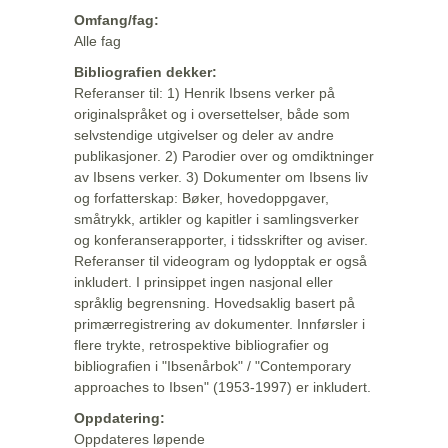
Omfang/fag:
Alle fag
Bibliografien dekker:
Referanser til: 1) Henrik Ibsens verker på
originalspråket og i oversettelser, både som
selvstendige utgivelser og deler av andre
publikasjoner. 2) Parodier over og omdiktninger
av Ibsens verker. 3) Dokumenter om Ibsens liv
og forfatterskap: Bøker, hovedoppgaver,
småtrykk, artikler og kapitler i samlingsverker
og konferanserapporter, i tidsskrifter og aviser.
Referanser til videogram og lydopptak er også
inkludert. I prinsippet ingen nasjonal eller
språklig begrensning. Hovedsaklig basert på
primærregistrering av dokumenter. Innførsler i
flere trykte, retrospektive bibliografier og
bibliografien i "Ibsenårbok" / "Contemporary
approaches to Ibsen" (1953-1997) er inkludert.
Oppdatering:
Oppdateres løpende