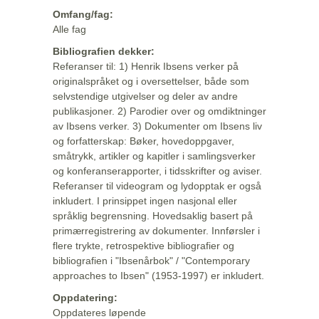
Omfang/fag:
Alle fag
Bibliografien dekker:
Referanser til: 1) Henrik Ibsens verker på
originalspråket og i oversettelser, både som
selvstendige utgivelser og deler av andre
publikasjoner. 2) Parodier over og omdiktninger
av Ibsens verker. 3) Dokumenter om Ibsens liv
og forfatterskap: Bøker, hovedoppgaver,
småtrykk, artikler og kapitler i samlingsverker
og konferanserapporter, i tidsskrifter og aviser.
Referanser til videogram og lydopptak er også
inkludert. I prinsippet ingen nasjonal eller
språklig begrensning. Hovedsaklig basert på
primærregistrering av dokumenter. Innførsler i
flere trykte, retrospektive bibliografier og
bibliografien i "Ibsenårbok" / "Contemporary
approaches to Ibsen" (1953-1997) er inkludert.
Oppdatering:
Oppdateres løpende