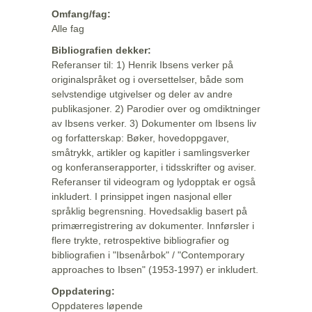
Omfang/fag:
Alle fag
Bibliografien dekker:
Referanser til: 1) Henrik Ibsens verker på
originalspråket og i oversettelser, både som
selvstendige utgivelser og deler av andre
publikasjoner. 2) Parodier over og omdiktninger
av Ibsens verker. 3) Dokumenter om Ibsens liv
og forfatterskap: Bøker, hovedoppgaver,
småtrykk, artikler og kapitler i samlingsverker
og konferanserapporter, i tidsskrifter og aviser.
Referanser til videogram og lydopptak er også
inkludert. I prinsippet ingen nasjonal eller
språklig begrensning. Hovedsaklig basert på
primærregistrering av dokumenter. Innførsler i
flere trykte, retrospektive bibliografier og
bibliografien i "Ibsenårbok" / "Contemporary
approaches to Ibsen" (1953-1997) er inkludert.
Oppdatering:
Oppdateres løpende