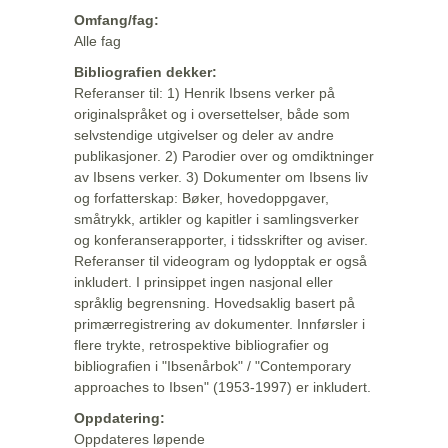
Omfang/fag:
Alle fag
Bibliografien dekker:
Referanser til: 1) Henrik Ibsens verker på
originalspråket og i oversettelser, både som
selvstendige utgivelser og deler av andre
publikasjoner. 2) Parodier over og omdiktninger
av Ibsens verker. 3) Dokumenter om Ibsens liv
og forfatterskap: Bøker, hovedoppgaver,
småtrykk, artikler og kapitler i samlingsverker
og konferanserapporter, i tidsskrifter og aviser.
Referanser til videogram og lydopptak er også
inkludert. I prinsippet ingen nasjonal eller
språklig begrensning. Hovedsaklig basert på
primærregistrering av dokumenter. Innførsler i
flere trykte, retrospektive bibliografier og
bibliografien i "Ibsenårbok" / "Contemporary
approaches to Ibsen" (1953-1997) er inkludert.
Oppdatering:
Oppdateres løpende