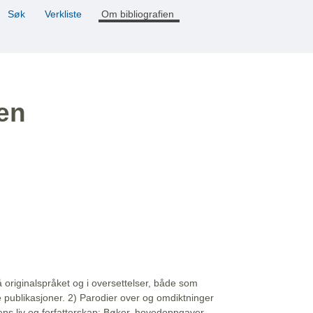
Søk
Verkliste
Om bibliografien
ien
å originalspråket og i oversettelser, både som
e publikasjoner. 2) Parodier over og omdiktninger
ns liv og forfatterskap: Bøker, hovedoppgaver,