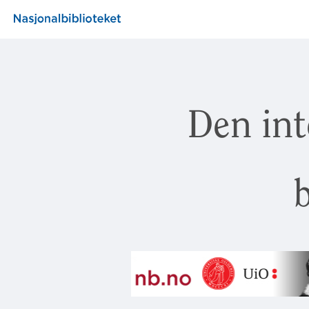
Den int
b