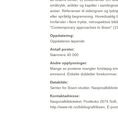
småtrykk, artikler og kapitler i samlingsv
aviser. Referanser til videogram og lydop
eller språklig begrensning. Hovedsaklig 
Innførsler i flere trykte, retrospektive bib
"Contemporary approaches to Ibsen" (19
Oppdatering:
Oppdateres løpende
Antall poster:
Nærmere 40 000
Andre opplysninger:
Mange av postene mangler foreløpig emn
emneord. Enkelte dubletter forekommer.
Datakilde:
Senter for Ibsen-studier, Nasjonalbiblio
Kontaktadresse:
Nasjonalbiblioteket, Postboks 2674 Solli
http://www.nb.no/bibliografi/ibsen, E-pos
Beskrivelsen sist oppdatert: 2022-06-20