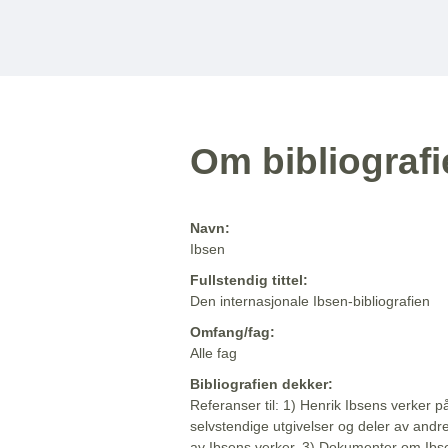
Om bibliograf
Navn:
Ibsen
Fullstendig tittel:
Den internasjonale Ibsen-bibliografien
Omfang/fag:
Alle fag
Bibliografien dekker:
Referanser til: 1) Henrik Ibsens verker p
selvstendige utgivelser og deler av andr
av Ibsens verker. 3) Dokumenter om Ibse