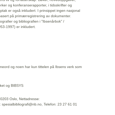
erker og konferanserapporter, i tidsskrifter og
ptak er også inkludert. I prinsippet ingen nasjonal
basert på primærregistrering av dokumenter.
liografier og bibliografien i "Ibsenårbok" /
53-1997) er inkludert.
eord og noen har kun tittelen på Ibsens verk som
teket og BIBSYS
, 0203 Oslo, Nettadresse:
t: spesialbibliografi@nb.no, Telefon: 23 27 61 01
 09:45:34