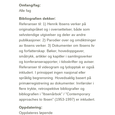
Omfang/fag:
Alle fag
Bibliografien dekker:
Referanser til: 1) Henrik Ibsens verker på
originalspråket og i oversettelser, både som
selvstendige utgivelser og deler av andre
publikasjoner. 2) Parodier over og omdiktninger
av Ibsens verker. 3) Dokumenter om Ibsens liv
og forfatterskap: Bøker, hovedoppgaver,
småtrykk, artikler og kapitler i samlingsverker
og konferanserapporter, i tidsskrifter og aviser.
Referanser til videogram og lydopptak er også
inkludert. I prinsippet ingen nasjonal eller
språklig begrensning. Hovedsaklig basert på
primærregistrering av dokumenter. Innførsler i
flere trykte, retrospektive bibliografier og
bibliografien i "Ibsenårbok" / "Contemporary
approaches to Ibsen" (1953-1997) er inkludert.
Oppdatering:
Oppdateres løpende