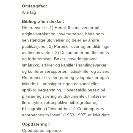
Omfang/fag:
Alle fag
Bibliografien dekker:
Referanser til: 1) Henrik Ibsens verker på
originalspråket og i oversettelser, både som
selvstendige utgivelser og deler av andre
publikasjoner. 2) Parodier over og omdiktninger
av Ibsens verker. 3) Dokumenter om Ibsens liv
og forfatterskap: Bøker, hovedoppgaver,
småtrykk, artikler og kapitler i samlingsverker
og konferanserapporter, i tidsskrifter og aviser.
Referanser til videogram og lydopptak er også
inkludert. I prinsippet ingen nasjonal eller
språklig begrensning. Hovedsaklig basert på
primærregistrering av dokumenter. Innførsler i
flere trykte, retrospektive bibliografier og
bibliografien i "Ibsenårbok" / "Contemporary
approaches to Ibsen" (1953-1997) er inkludert.
Oppdatering:
Oppdateres løpende