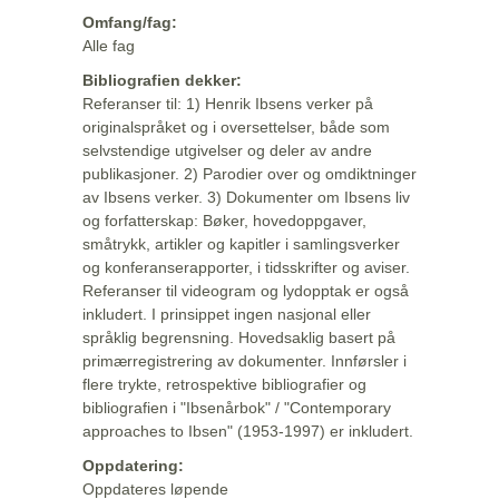
Omfang/fag:
Alle fag
Bibliografien dekker:
Referanser til: 1) Henrik Ibsens verker på
originalspråket og i oversettelser, både som
selvstendige utgivelser og deler av andre
publikasjoner. 2) Parodier over og omdiktninger
av Ibsens verker. 3) Dokumenter om Ibsens liv
og forfatterskap: Bøker, hovedoppgaver,
småtrykk, artikler og kapitler i samlingsverker
og konferanserapporter, i tidsskrifter og aviser.
Referanser til videogram og lydopptak er også
inkludert. I prinsippet ingen nasjonal eller
språklig begrensning. Hovedsaklig basert på
primærregistrering av dokumenter. Innførsler i
flere trykte, retrospektive bibliografier og
bibliografien i "Ibsenårbok" / "Contemporary
approaches to Ibsen" (1953-1997) er inkludert.
Oppdatering:
Oppdateres løpende