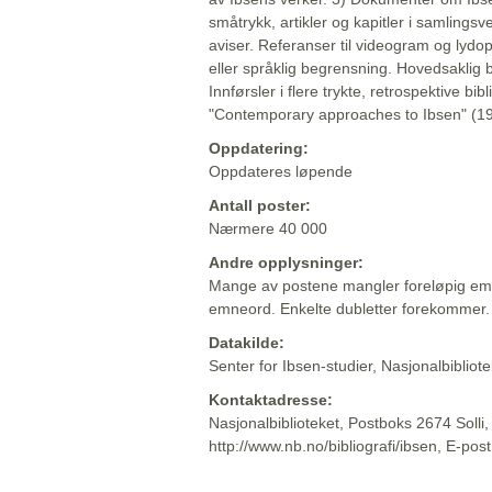
småtrykk, artikler og kapitler i samlingsv
aviser. Referanser til videogram og lydop
eller språklig begrensning. Hovedsaklig 
Innførsler i flere trykte, retrospektive bib
"Contemporary approaches to Ibsen" (19
Oppdatering:
Oppdateres løpende
Antall poster:
Nærmere 40 000
Andre opplysninger:
Mange av postene mangler foreløpig emn
emneord. Enkelte dubletter forekommer.
Datakilde:
Senter for Ibsen-studier, Nasjonalbiblio
Kontaktadresse:
Nasjonalbiblioteket, Postboks 2674 Solli
http://www.nb.no/bibliografi/ibsen, E-pos
Beskrivelsen sist oppdatert: 2022-06-20