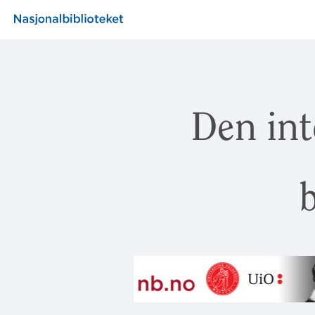
Den int
b