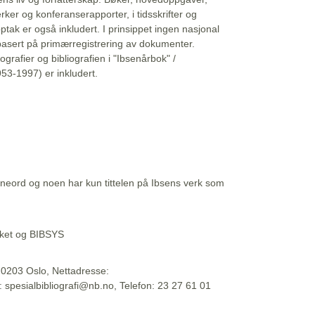
erker og konferanserapporter, i tidsskrifter og
ptak er også inkludert. I prinsippet ingen nasjonal
basert på primærregistrering av dokumenter.
liografier og bibliografien i "Ibsenårbok" /
53-1997) er inkludert.
eord og noen har kun tittelen på Ibsens verk som
teket og BIBSYS
, 0203 Oslo, Nettadresse:
t: spesialbibliografi@nb.no, Telefon: 23 27 61 01
 09:45:34