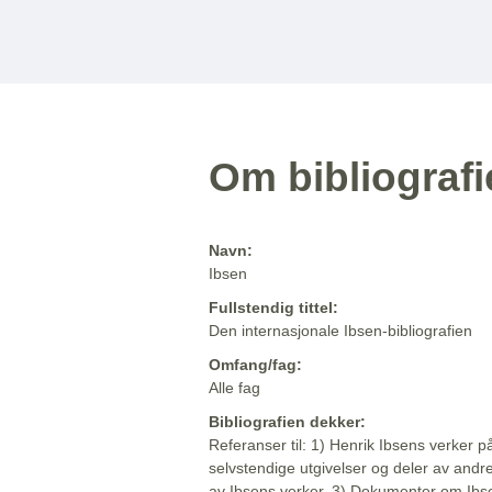
Om bibliograf
Navn:
Ibsen
Fullstendig tittel:
Den internasjonale Ibsen-bibliografien
Omfang/fag:
Alle fag
Bibliografien dekker:
Referanser til: 1) Henrik Ibsens verker p
selvstendige utgivelser og deler av andr
av Ibsens verker. 3) Dokumenter om Ibse