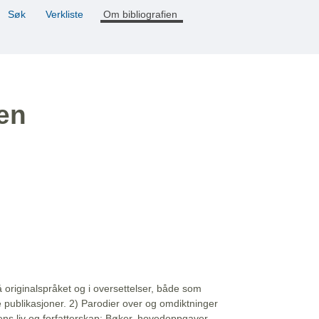
Søk
Verkliste
Om bibliografien
ien
å originalspråket og i oversettelser, både som
e publikasjoner. 2) Parodier over og omdiktninger
ns liv og forfatterskap: Bøker, hovedoppgaver,