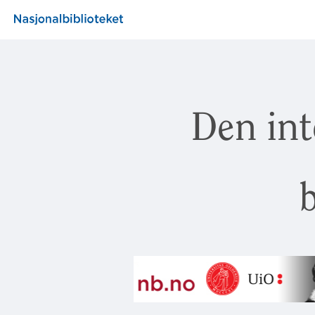
Den int
b