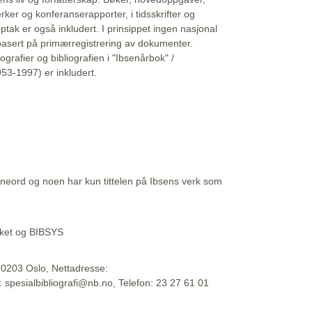
erker og konferanserapporter, i tidsskrifter og
ptak er også inkludert. I prinsippet ingen nasjonal
basert på primærregistrering av dokumenter.
liografier og bibliografien i "Ibsenårbok" /
53-1997) er inkludert.
eord og noen har kun tittelen på Ibsens verk som
teket og BIBSYS
, 0203 Oslo, Nettadresse:
t: spesialbibliografi@nb.no, Telefon: 23 27 61 01
 09:45:34