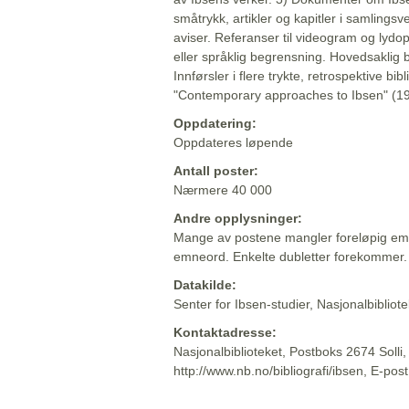
småtrykk, artikler og kapitler i samlingsv
aviser. Referanser til videogram og lydop
eller språklig begrensning. Hovedsaklig 
Innførsler i flere trykte, retrospektive bib
"Contemporary approaches to Ibsen" (19
Oppdatering:
Oppdateres løpende
Antall poster:
Nærmere 40 000
Andre opplysninger:
Mange av postene mangler foreløpig emn
emneord. Enkelte dubletter forekommer.
Datakilde:
Senter for Ibsen-studier, Nasjonalbiblio
Kontaktadresse:
Nasjonalbiblioteket, Postboks 2674 Solli
http://www.nb.no/bibliografi/ibsen, E-pos
Beskrivelsen sist oppdatert: 2022-06-20