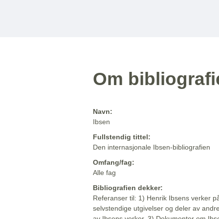
Om bibliograf
Navn:
Ibsen
Fullstendig tittel:
Den internasjonale Ibsen-bibliografien
Omfang/fag:
Alle fag
Bibliografien dekker:
Referanser til: 1) Henrik Ibsens verker p
selvstendige utgivelser og deler av andr
av Ibsens verker. 3) Dokumenter om Ibse