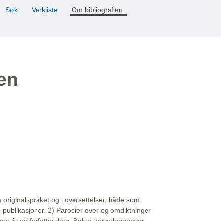
Søk
Verkliste
Om bibliografien
ien
å originalspråket og i oversettelser, både som
e publikasjoner. 2) Parodier over og omdiktninger
ns liv og forfatterskap: Bøker, hovedoppgaver,