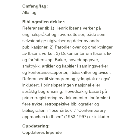
Omfang/fag:
Alle fag
Bibliografien dekker:
Referanser til: 1) Henrik Ibsens verker på
originalspråket og i oversettelser, både som
selvstendige utgivelser og deler av andre
publikasjoner. 2) Parodier over og omdiktninger
av Ibsens verker. 3) Dokumenter om Ibsens liv
og forfatterskap: Bøker, hovedoppgaver,
småtrykk, artikler og kapitler i samlingsverker
og konferanserapporter, i tidsskrifter og aviser.
Referanser til videogram og lydopptak er også
inkludert. I prinsippet ingen nasjonal eller
språklig begrensning. Hovedsaklig basert på
primærregistrering av dokumenter. Innførsler i
flere trykte, retrospektive bibliografier og
bibliografien i "Ibsenårbok" / "Contemporary
approaches to Ibsen" (1953-1997) er inkludert.
Oppdatering:
Oppdateres løpende