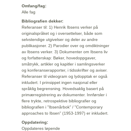
Omfang/fag:
Alle fag
Bibliografien dekker:
Referanser til: 1) Henrik Ibsens verker på
originalspråket og i oversettelser, både som
selvstendige utgivelser og deler av andre
publikasjoner. 2) Parodier over og omdiktninger
av Ibsens verker. 3) Dokumenter om Ibsens liv
og forfatterskap: Bøker, hovedoppgaver,
småtrykk, artikler og kapitler i samlingsverker
og konferanserapporter, i tidsskrifter og aviser.
Referanser til videogram og lydopptak er også
inkludert. I prinsippet ingen nasjonal eller
språklig begrensning. Hovedsaklig basert på
primærregistrering av dokumenter. Innførsler i
flere trykte, retrospektive bibliografier og
bibliografien i "Ibsenårbok" / "Contemporary
approaches to Ibsen" (1953-1997) er inkludert.
Oppdatering:
Oppdateres løpende