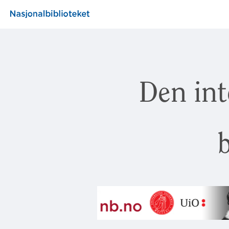
Den int
b