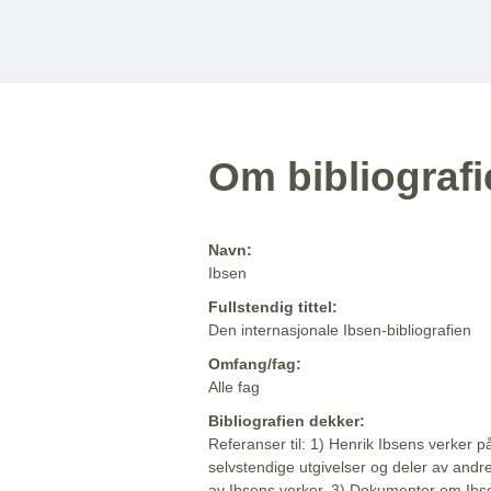
Om bibliograf
Navn:
Ibsen
Fullstendig tittel:
Den internasjonale Ibsen-bibliografien
Omfang/fag:
Alle fag
Bibliografien dekker:
Referanser til: 1) Henrik Ibsens verker p
selvstendige utgivelser og deler av andr
av Ibsens verker. 3) Dokumenter om Ibse