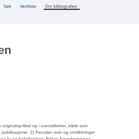
Søk
Verkliste
Om bibliografien
ien
å originalspråket og i oversettelser, både som
e publikasjoner. 2) Parodier over og omdiktninger
ns liv og forfatterskap: Bøker, hovedoppgaver,