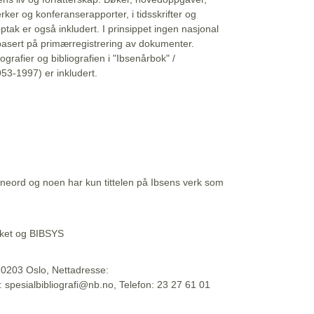
erker og konferanserapporter, i tidsskrifter og
ptak er også inkludert. I prinsippet ingen nasjonal
basert på primærregistrering av dokumenter.
liografier og bibliografien i "Ibsenårbok" /
53-1997) er inkludert.
eord og noen har kun tittelen på Ibsens verk som
teket og BIBSYS
, 0203 Oslo, Nettadresse:
t: spesialbibliografi@nb.no, Telefon: 23 27 61 01
 09:45:34