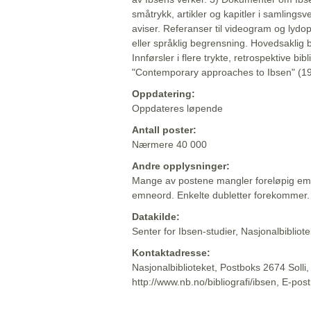
småtrykk, artikler og kapitler i samlingsv
aviser. Referanser til videogram og lydop
eller språklig begrensning. Hovedsaklig 
Innførsler i flere trykte, retrospektive bib
"Contemporary approaches to Ibsen" (19
Oppdatering:
Oppdateres løpende
Antall poster:
Nærmere 40 000
Andre opplysninger:
Mange av postene mangler foreløpig emn
emneord. Enkelte dubletter forekommer.
Datakilde:
Senter for Ibsen-studier, Nasjonalbiblio
Kontaktadresse:
Nasjonalbiblioteket, Postboks 2674 Solli
http://www.nb.no/bibliografi/ibsen, E-pos
Beskrivelsen sist oppdatert: 2022-06-20