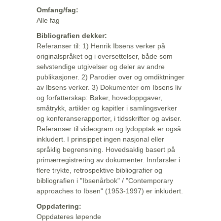
Omfang/fag:
Alle fag
Bibliografien dekker:
Referanser til: 1) Henrik Ibsens verker på
originalspråket og i oversettelser, både som
selvstendige utgivelser og deler av andre
publikasjoner. 2) Parodier over og omdiktninger
av Ibsens verker. 3) Dokumenter om Ibsens liv
og forfatterskap: Bøker, hovedoppgaver,
småtrykk, artikler og kapitler i samlingsverker
og konferanserapporter, i tidsskrifter og aviser.
Referanser til videogram og lydopptak er også
inkludert. I prinsippet ingen nasjonal eller
språklig begrensning. Hovedsaklig basert på
primærregistrering av dokumenter. Innførsler i
flere trykte, retrospektive bibliografier og
bibliografien i "Ibsenårbok" / "Contemporary
approaches to Ibsen" (1953-1997) er inkludert.
Oppdatering:
Oppdateres løpende