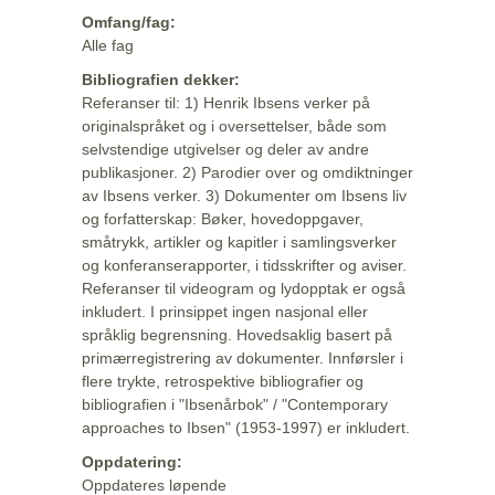
Omfang/fag:
Alle fag
Bibliografien dekker:
Referanser til: 1) Henrik Ibsens verker på
originalspråket og i oversettelser, både som
selvstendige utgivelser og deler av andre
publikasjoner. 2) Parodier over og omdiktninger
av Ibsens verker. 3) Dokumenter om Ibsens liv
og forfatterskap: Bøker, hovedoppgaver,
småtrykk, artikler og kapitler i samlingsverker
og konferanserapporter, i tidsskrifter og aviser.
Referanser til videogram og lydopptak er også
inkludert. I prinsippet ingen nasjonal eller
språklig begrensning. Hovedsaklig basert på
primærregistrering av dokumenter. Innførsler i
flere trykte, retrospektive bibliografier og
bibliografien i "Ibsenårbok" / "Contemporary
approaches to Ibsen" (1953-1997) er inkludert.
Oppdatering:
Oppdateres løpende